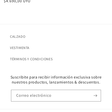
Precio
$4.690,00 UYU
habitual
CALZADO
VESTIMENTA
TÉRMINOS Y CONDICIONES
Suscribite para recibir información exclusiva sobre
nuestros productos, lanzamientos & descuentos.
Correo electrónico