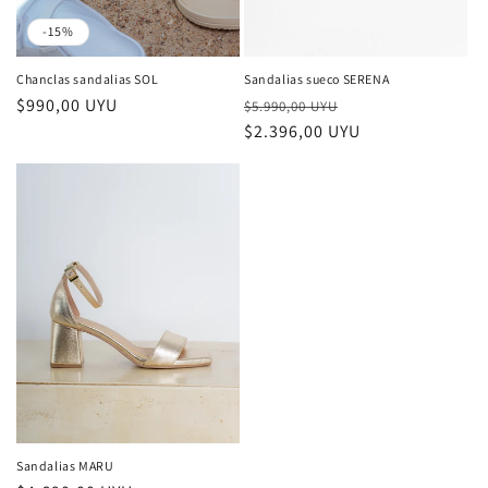
-15%
Chanclas sandalias SOL
Sandalias sueco SERENA
Precio
$990,00 UYU
Precio
Precio
$5.990,00 UYU
habitual
habitual
$2.396,00 UYU
de
oferta
Sandalias MARU