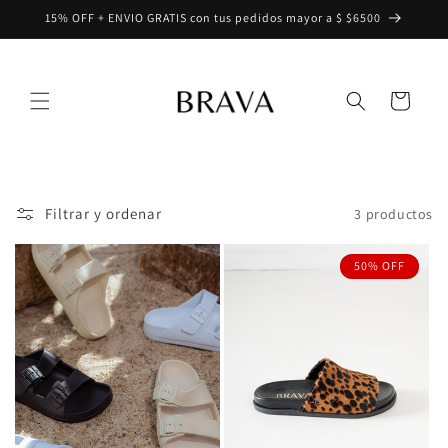
Ir
15% OFF + ENVIO GRATIS con tus pedidos mayor a $ $6500
directamente
al contenido
Carrito
Filtrar y ordenar
3 productos
50% OFF