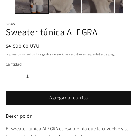
ventana
v
modal
m
BRAVA
Sweater túnica ALEGRA
Precio
$4.590,00 UYU
habitual
Impuestos incluidos. Los
gastos de envío
se calculan en la pantalla de pago.
Cantidad
Cantidad
Reducir
Aumentar
cantidad
cantidad
para
para
Sweater
Sweater
Agregar al carrito
túnica
túnica
ALEGRA
ALEGRA
Descripción
El sweater túnica ALEGRA es esa prenda que te envuelve y te