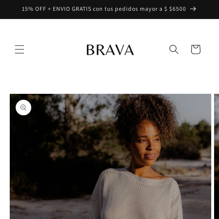
Ir
15% OFF + ENVIO GRATIS con tus pedidos mayor a $ $6500
directamente
al contenido
Carrito
Ir
directamente
a la
información
del producto