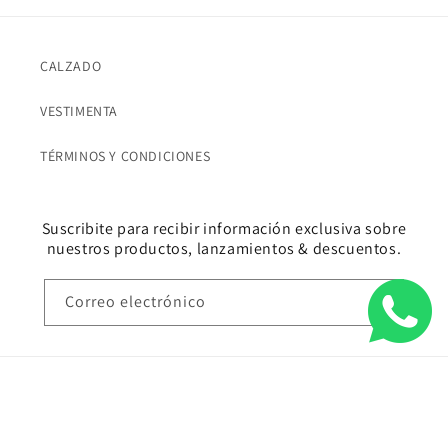
CALZADO
VESTIMENTA
TÉRMINOS Y CONDICIONES
Suscribite para recibir información exclusiva sobre
nuestros productos, lanzamientos & descuentos.
Correo electrónico
© 2026,
BRAVA
Tecnología de Shopify
Política de reembolso
Política de privacidad
Términos del servicio
Política de envío
Información de contacto